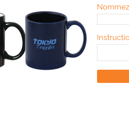
Nommez v
Instruct