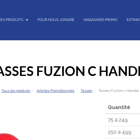
LES PRODUITS
POUR NOUS JOINDRE
MAGASINER PROMO
ESTIMA
ASSES FUZION C HAND
Tous les produits
Articles Promotionnels
Tasses
Tasses Fuzion c Handle
Quantité
75 à 249
250 à 499