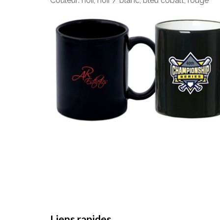
Couleur: noir, noir / blanc, bleu cobalt, rouge
Liens rapides