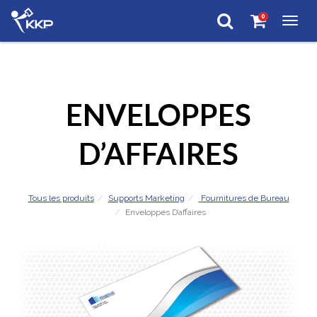
0
Togg
navig
ENVELOPPES
D’AFFAIRES
Tous les produits
Supports Marketing
Fournitures de Bureau
Enveloppes D’affaires